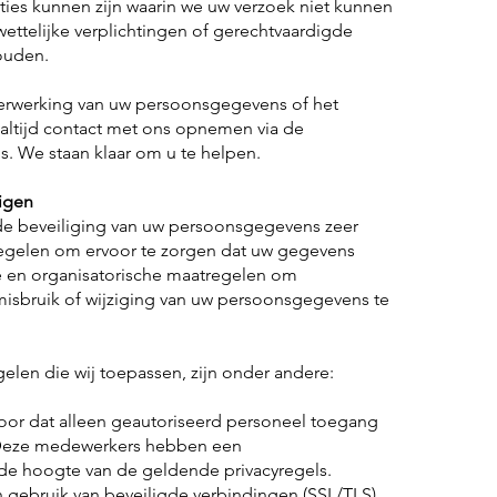
ties kunnen zijn waarin we uw verzoek niet kunnen
wettelijke verplichtingen of gerechtvaardigde
ouden.
erwerking van uw persoonsgegevens of het
 altijd contact met ons opnemen via de
We staan klaar om u te helpen.
igen
 de beveiliging van uw persoonsgegevens zeer
egelen om ervoor te zorgen dat uw gegevens
he en organisatorische maatregelen om
misbruik of wijziging van uw persoonsgegevens te
elen die wij toepassen, zijn onder andere:
or dat alleen geautoriseerd personeel toegang
 Deze medewerkers hebben een
de hoogte van de geldende privacyregels.
gebruik van beveiligde verbindingen (SSL/TLS)