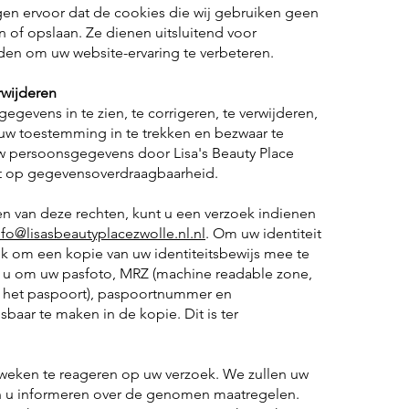
gen ervoor dat de cookies die wij gebruiken geen
n of opslaan. Ze dienen uitsluitend voor
den om uw website-ervaring te verbeteren.
rwijderen
gevens in te zien, te corrigeren, te verwijderen,
 uw toestemming in te trekken en bezwaar te
w persoonsgegevens door Lisa's Beauty Place
cht op gegevensoverdraagbaarheid.
en van deze rechten, kunt u een verzoek indienen
nfo@lisasbeautyplacezwolle.nl.nl
. Om uw identiteit
lijk om een kopie van uw identiteitsbewijs mee te
 u om uw pasfoto, MRZ (machine readable zone,
 het paspoort), paspoortnummer en
aar te maken in de kopie. Dit is ter
 weken te reageren op uw verzoek. We zullen uw
n u informeren over de genomen maatregelen.