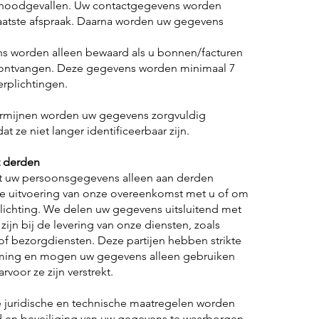
n noodgevallen. Uw contactgegevens worden
aatste afspraak. Daarna worden uw gegevens
 worden alleen bewaard als u bonnen/facturen
ontvangen. Deze gegevens worden minimaal 7
erplichtingen.
termijnen worden uw gegevens zorgvuldig
t ze niet langer identificeerbaar zijn.
 derden
ekt uw persoonsgegevens alleen aan derden
 de uitvoering van onze overeenkomst met u of om
plichting. We delen uw gegevens uitsluitend met
zijn bij de levering van onze diensten, zoals
of bezorgdiensten. Deze partijen hebben strikte
rming en mogen uw gegevens alleen gebruiken
voor ze zijn verstrekt.
 juridische en technische maatregelen worden
 en beveiliging van uw gegevens te waarborgen