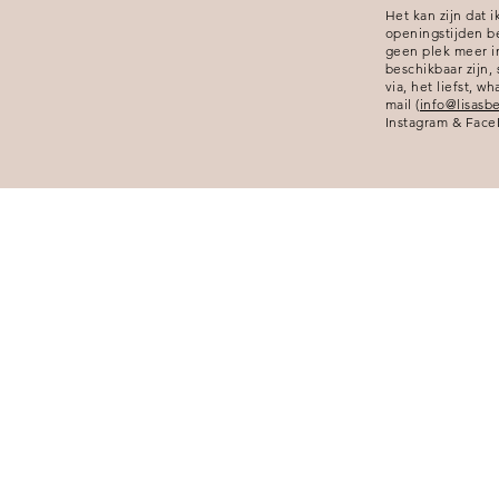
Het kan zijn dat 
openingstijden b
geen plek meer i
beschikbaar zijn,
via, het liefst, wh
mail (
info@lisasb
Instagram & Face