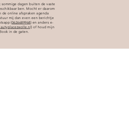
ik sommige dagen buiten de vaste
eschikbaar ben. Mocht er daarom
n de online afspraken agenda
 stuur mij dan even een berichtje
atsapp (
0626689968
) en anders e-
eautyplacezwolle.n
l) of houd mijn
Book in de gaten.