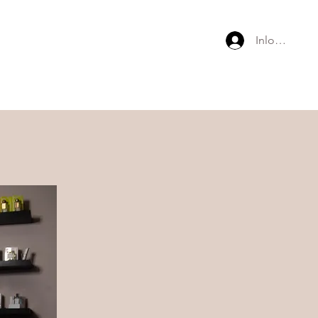
Inloggen
agen
Permanente Make-up