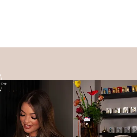
rijslijst
Boeken
Portfolio
Veelgestelde vr